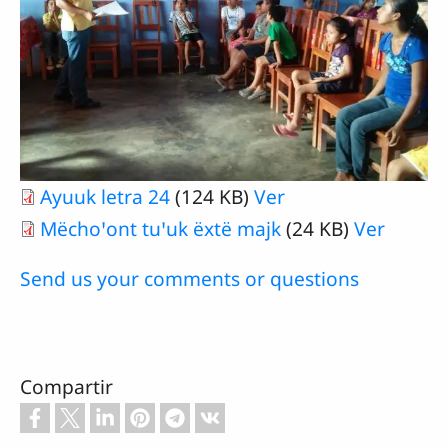
Ayuuk letra 24
(124 KB)
Ver
Mëchoꞌont tuꞌuk ëxtë majk
(24 KB)
Ver
Send us your comments or questions
Compartir