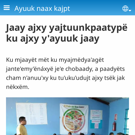
Pasar al contenido principal
Ayuuk naax kajpt
Se
Jaay ajxy yajtuunkpaatypë
ku ajxy y'ayuuk jaay
Ku mjaayët mët ku myajmëdya'agët
jante'emy'ënáxyë je'e chobaady, a paadyëts
cham n'anuu'xy ku tu'uku'udujt ajxy tsëk jak
nëkxëm.